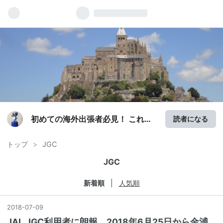
初めての海外出張者必見！ これだ
読者になる
け見れば大丈夫
トップ
>
JGC
JGC
新着順
人気順
2018
-
07
-
09
JAL,JGC利用者に朗報 2018年6月25日から金浦