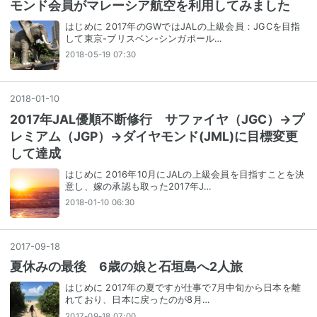
モンド会員がマレーシア航空を利用してみました
はじめに 2017年のGWではJALの上級会員：JGCを目指
して東京-ブリスベン-シンガポール…
2018-05-19 07:30
2018
-
01
-
10
2017年JAL優順不断修行 サファイヤ（JGC）→プ
レミアム（JGP）→ダイヤモンド(JML)に目標変更
して達成
はじめに 2016年10月にJALの上級会員を目指すことを決
意し、嫁の承認も取った2017年J…
2018-01-10 06:30
2017
-
09
-
18
夏休みの最後 6歳の娘と石垣島へ2人旅
はじめに 2017年の夏ですが仕事で7月中旬から日本を離
れており、日本に戻ったのが8月…
2017-09-18 07:00