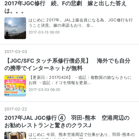
2017年JGC修行 続、Fの悲劇 嫁と出した答え
は。。。
はじめに 2017年。JAL上級会員になる為、JGC修行を行
うこと決意。嫁の承認もおり、全…
2017-03-13 06:00
2017
-
03
-
03
【JGC/SFC タッチ系修行僧必見】 海外でも自分
の携帯でインターネットが無料
【更新日：20170426】 ・追記：複数国の旅ならさらに
お得 ・追記：ドコモ情報を更新…
2017-03-03 06:00
2017
-
02
-
22
2017年JAL JGC修行 ④ 羽田-熊本 空港周辺の
お勧めレストランと驚きのクラスJ
はじめに 今回、熊本空港周辺で仕事があり、羽田-熊本の