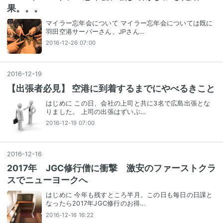
果。。。
マイラー忘年会について マイラー忘年会については既に
羽田空港サーバーさん、JPさん…
2016-12-26 07:00
2016
-
12
-
19
【出張者必見】 空港に到着するまでにやべるきこと
はじめに この日、会社の上司と共に3名で広島出張とな
りました。 上司の出張はずいぶ…
2016-12-19 07:00
2016
-
12
-
16
2017年 JGC修行僧に衝撃 激安のファーストクラ
スでニューヨークへ
はじめに 今年も残すところ半月。この日も毎日の日課と
なったら2017年JGC修行のお得…
2016-12-16 16:22