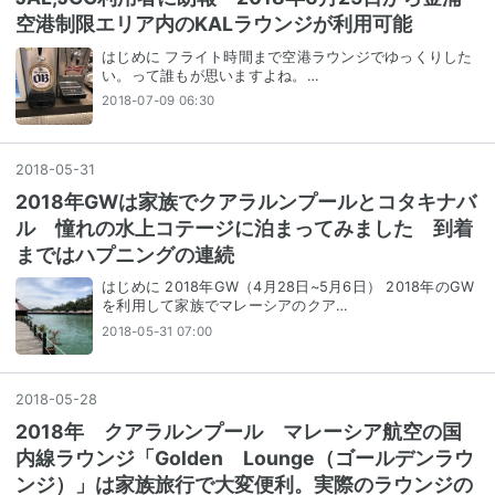
空港制限エリア内のKALラウンジが利用可能
はじめに フライト時間まで空港ラウンジでゆっくりした
い。って誰もが思いますよね。…
2018-07-09 06:30
2018
-
05
-
31
2018年GWは家族でクアラルンプールとコタキナバ
ル 憧れの水上コテージに泊まってみました 到着
まではハプニングの連続
はじめに 2018年GW（4月28日~5月6日） 2018年のGW
を利用して家族でマレーシアのクア…
2018-05-31 07:00
2018
-
05
-
28
2018年 クアラルンプール マレーシア航空の国
内線ラウンジ「Golden Lounge（ゴールデンラウ
ンジ）」は家族旅行で大変便利。実際のラウンジの