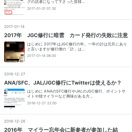
グの読者になって下さった皆様…
2017-01-31 07:30
2017
-
01
-
14
2017年 JGC修行に暗雲 カード発行の失敗に注意
はじめに 2017年はJGC修行の年。一年の計は元旦にあり
と言いますが修行僧の「計」は…
2017-01-14 08:00
2016
-
12
-
27
ANA/SFC、JAL/JGC修行にTwitterは使えるか？
はじめに ANAのSFC修行やJALのJGC修行、ポイントサ
イトや陸マイラーなど興味がある方…
2016-12-27 22:00
2016
-
12
-
26
2016年 マイラー忘年会に新参者が参加した結